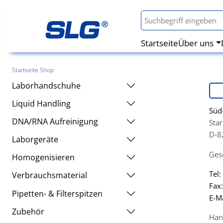
Startseite
Über uns
Startseite Shop
Laborhandschuhe
Liquid Handling
Süd
DNA/RNA Aufreinigung
Star
D-8
Laborgeräte
Gesc
Homogenisieren
Tel:
Verbrauchsmaterial
Fax:
Pipetten- & Filterspitzen
E-Ma
Zubehör
Han