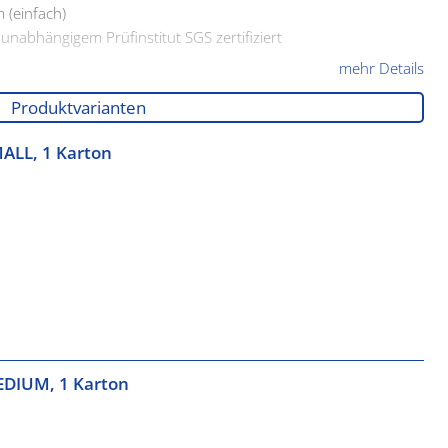
 (einfach)
unabhängigem Prüfinstitut SGS zertifiziert
mehr Details
EN 374-1, EN 374-5, EN 3071, EN 16523, EN 21171, EN 21420
Produktvarianten
ach ISO 9001:2015
MALL, 1 Karton
MEDIUM, 1 Karton