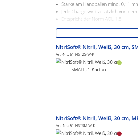
Stärke am Handballen mind. 0,11 mm
Jede Charge wird zusätzlich von dem 
Entspricht der Norm AQL 1.5
Geprüft nach EN 455-1, EN 455-2, 
Produktion & Vertrieb zertifiziert n
Einweghandschuhe
NitriSoft® Nitril, Weiß, 30 cm, S
Art.-Nr.: 51 NST2S-W-K
NitriSoft® Nitril, Weiß, 30 cm, 
Art.-Nr.: 51 NST3M-W-K