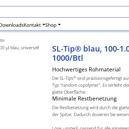
Downloads
Kontakt
Shop
Btl
SL-Tip® blau, 100-1.
1000/Btl
Hochwertiges Rohmaterial
®
Die SL-Tips
sind präzisionsgefertigt a
Typ "random copolymer". Es verleiht de
glatte Oberfläche.
Minimale Restbenetzung
Die Restbenetzung wird durch die glatte
der Spitze. Dadurch dosieren Sie wesen
Lose, unsteril, passend für alle gängig