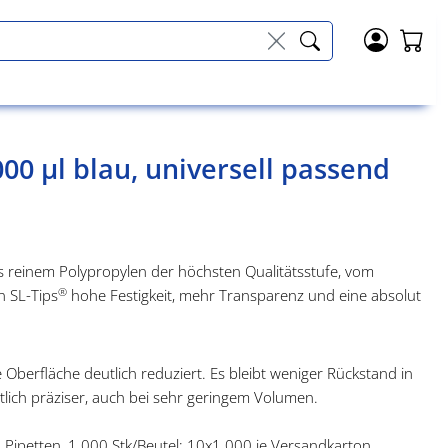
000 µl blau, universell passend
us reinem Polypropylen der höchsten Qualitätsstufe, vom
®
n SL-Tips
hohe Festigkeit, mehr Transparenz und eine absolut
 Oberfläche deutlich reduziert. Es bleibt weniger Rückstand in
tlich präziser, auch bei sehr geringem Volumen.
en Pipetten, 1.000 Stk/Beutel; 10x1.000 je Versandkarton