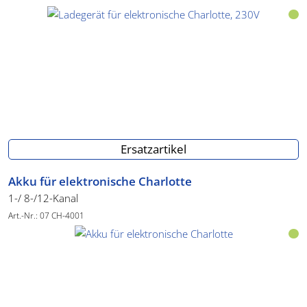
Mit dem verstellbaren Handbügel macht Charlotte Plus keinen
Unterschied zwischen Links- und Rechtshändern. Die spezielle
Version für Linkshänder hat nur die Volumen-Anzeige an der
"richtigen" Stelle.
Ersatzartikel
Akku für elektronische Charlotte
1-/ 8-/12-Kanal
Art.-Nr.: 07 CH-4001