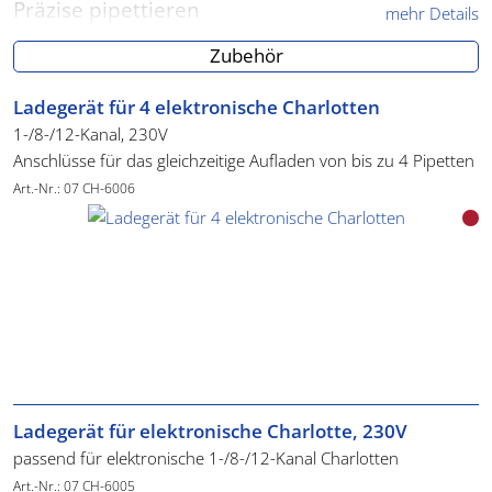
Präzise pipettieren
mehr Details
Charlotte Plus ist eine voll-elektronische Pipette. Mit ihr
Zubehör
pipettieren Sie auch im kleinsten Volumenbereich sehr präzise.
Mühlelose Spitzenaufnahme und 100%
Ladegerät für 4 elektronische Charlotten
sicherer Halt
1-/8-/12-Kanal, 230V
Mit nur wenig Druck nimmt Charlotte Plus die Spitze auf.
Anschlüsse für das gleichzeitige Aufladen von bis zu 4 Pipetten
Ein "Klick" bestätigt Ihnen, dass die Spitze fest und sicher auf
Art.-Nr.: 07 CH-6006
dem Nozzle sitzt.
Ideal für Laminar Flow
Mit Charlottes Form nehmen Sie eine aufrechte Sitzposition
ein.
Ihre Armhaltung sowie Nacken- und Schulterbereich sind
entspannt.
Durch Charlottes Nozzle haben Sie einen kurzen Weg auch in
hohe Röhrchen.
Diese Vorteile sind der Schlüssel für ermüdungsfreies Arbeiten
Ladegerät für elektronische Charlotte, 230V
unter Laminar Flow.
passend für elektronische 1-/8-/12-Kanal Charlotten
Für Links- und Rechtshänder
Art.-Nr.: 07 CH-6005