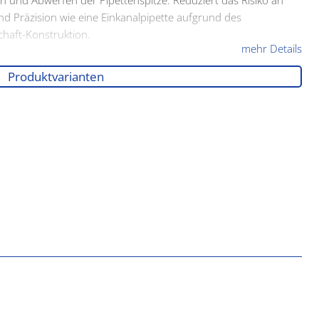
n und Abwerfen der Pipettenspitze. Reduziert das Risiko an
d Präzision wie eine Einkanalpipette aufgrund des
chaft-Konstruktion.
mehr Details
Produktvarianten